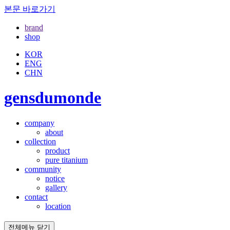
본문 바로가기
brand
shop
KOR
ENG
CHN
gensdumonde
company
about
collection
product
pure titanium
community
notice
gallery
contact
location
전체메뉴 닫기